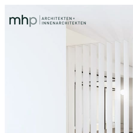
BÜROGEBÄUDE IN MÜ
BÜRO & VERWALTUNG
Umbau, Sanierung und Ausbau von zwei B
vermietbaren Büroeinheiten mit hoher R
Arbeitsplatzqualität.
UNSERE LEISTUNGEN