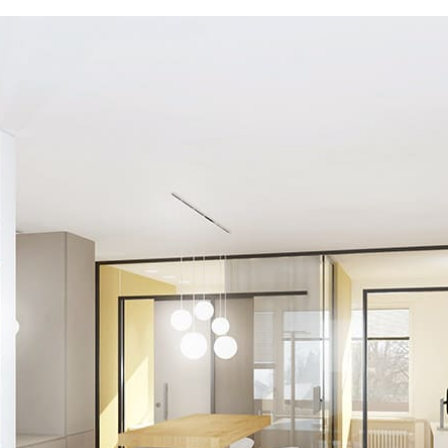
NCHEN
üroetagen zu einzeln
aum-und